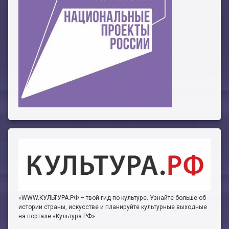
План работы филиала №1
ЭЛЕКТРОННЫЙ КАТАЛОГ
План работы филиала №2
«WWW.КУЛЬТУРА.РФ – твой гид по культуре. Узнайте больше об
истории страны, искусстве и планируйте культурные выходные
на портале «Культура.РФ».