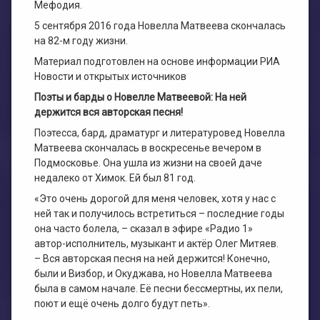
Мефодия.
5 сентября 2016 года Новелла Матвеева скончалась
на 82-м году жизни.
Материал подготовлен на основе информации РИА
Новости и открытых источников
Поэты и барды о Новелле Матвеевой: На ней
держится вся авторская песня!
Поэтесса, бард, драматург и литературовед Новелла
Матвеева скончалась в воскресенье вечером в
Подмосковье. Она ушла из жизни на своей даче
недалеко от Химок. Ей был 81 год.
«Это очень дорогой для меня человек, хотя у нас с
ней так и получилось встретиться – последние годы
она часто болела, – сказал в эфире «Радио 1»
автор-исполнитель, музыкант и актёр Олег Митяев.
– Вся авторская песня на ней держится! Конечно,
были и Визбор, и Окуджава, но Новелла Матвеева
была в самом начале. Её песни бессмертны, их пели,
поют и ещё очень долго будут петь».