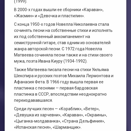
(1999).
В 2000-х годах вышли ее сборники «Караван»,
«Жасмин» и «Девочка и пластилин».
С конца 1950-х годов Новелла Николаевна стала
сочинять песни на собственные стихи и исполнять
их под собственный аккомпанемент на
семиструнной гитаре, став одним из основателей
жанра авторской песни. С 1972 года Новелла
Матвеева сочиняла песни также и на стихи своего
мужа, поэта Ивана Киуру (1934-1992).
Также Матвеева писала песни на стихи Уильяма
Шекспира и русских поэтов Михаила Лермонтова и
Афанасия Фета. В 1966 году вышла первая ее
пластинка с песнями — первая бардовская
пластинка в СССР, впоследствии неоднократно
переиздававшаяся.
Среди лучших песен — «Кораблик», «Ветер»,
«Девушка из харчевни», «Караван», «Окраины»,
«Цыганка-молдаванка», «Страна Дельфиния»,
«Испанская песня», «Шарманщик».