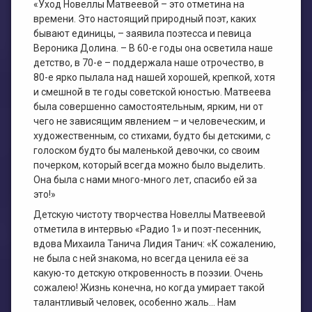
«Уход Новеллы Матвеевой – это отметина на
времени. Это настоящий природный поэт, каких
бывают единицы, – заявила поэтесса и певица
Вероника Долина. – В 60-е годы она осветила наше
детство, в 70-е – поддержала наше отрочество, в
80-е ярко пылала над нашей хорошей, крепкой, хотя
и смешной в те годы советской юностью. Матвеева
была совершенно самостоятельным, ярким, ни от
чего не зависящим явлением – и человеческим, и
художественным, со стихами, будто бы детскими, с
голоском будто бы маленькой девочки, со своим
почерком, который всегда можно было выделить.
Она была с нами много-много лет, спасибо ей за
это!»
Детскую чистоту творчества Новеллы Матвеевой
отметила в интервью «Радио 1» и поэт-песенник,
вдова Михаила Танича Лидия Танич: «К сожалению,
не была с ней знакома, но всегда ценила её за
какую-то детскую откровенность в поэзии. Очень
сожалею! Жизнь конечна, но когда умирает такой
талантливый человек, особенно жаль… Нам