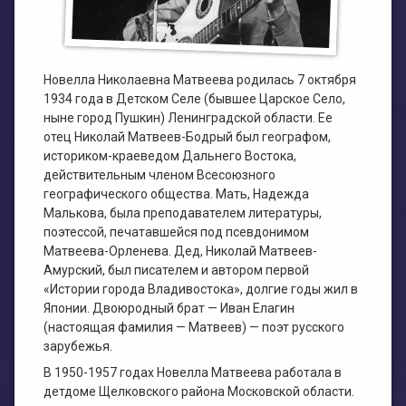
План работы филиала №1
ЭЛЕКТРОННЫЙ КАТАЛОГ
План работы филиала №2
Новелла Николаевна Матвеева родилась 7 октября
1934 года в Детском Селе (бывшее Царское Село,
ныне город Пушкин) Ленинградской области. Ее
отец Николай Матвеев-Бодрый был географом,
историком-краеведом Дальнего Востока,
действительным членом Всесоюзного
географического общества. Мать, Надежда
Малькова, была преподавателем литературы,
поэтессой, печатавшейся под псевдонимом
Матвеева-Орленева. Дед, Николай Матвеев-
Амурский, был писателем и автором первой
«Истории города Владивостока», долгие годы жил в
Японии. Двоюродный брат — Иван Елагин
(настоящая фамилия — Матвеев) — поэт русского
зарубежья.
В 1950-1957 годах Новелла Матвеева работала в
детдоме Щелковского района Московской области.