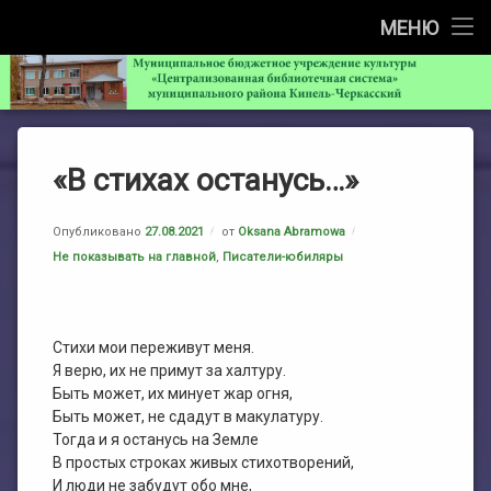
ГЛАВНАЯ
МЕНЮ
Перейти
О НАС
О НАС
МБУ «Централи
к
содержимому
Общая информация
ЧИТАТЕЛЯМ
ЧИТАТЕЛЯМ
«В стихах останусь…»
История библиотеки
Как добраться
РЕСУРСЫ И УСЛУГИ
РЕСУРСЫ И УСЛУГИ
Режим работы
Писатели-юбиляры
НЭБ
НОВОСТИ
Опубликовано
27.08.2021
от
Oksana Abramowa
Рубрики:
Не показывать на главной
,
Писатели-юбиляры
Структура библиотеки
Мы в соцсетях
Услуги
КРАЕВЕДЕНИЕ
Учредительные документы
Мероприятия (конкурсы, акции, викторины и т.д.)
ПЛАН МЕРОПРИЯТИЙ
ПЛАН МЕРОПРИЯТИЙ
Стихи мои переживут меня.
Я верю, их не примут за халтуру.
Информация о деятельности библиотеки
Услуги МБА
План работы ЦРБ
АФИША
Быть может, их минует жар огня,
Быть может, не сдадут в макулатуру.
Тогда и я останусь на Земле
Проекты
Доступная среда
План работы ЦДБ
НЕЗАВИСИМАЯ ОЦЕНКА КАЧЕСТВА ОКАЗАНИЯ УСЛУГ
В простых строках живых стихотворений,
И люди не забудут обо мне,