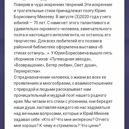
План работы филиала №1
ЭЛЕКТРОННЫЙ КАТАЛОГ
Поверив в чудо искренних творений.Эти искренние
и трогательные стихи принадлежат поэту Юрию
План работы филиала №2
Борисовичу Михееву. В августе (3)2020 года у него
юбилей — 70 лет. С нами нет этого талантливого и
удивительно скромного человека, замечательного
поэта и настоящего интеллигента, но осталось его
творчество. Для всех любителей его поэзии в
районной библиотеке оформлена выставка «В
стихах останусь…». У Юрия Борисовича вышло пять
сборников стихов: «Путеводная звезда»,
«Возвращение», Ветер любви», Свет души»,
Перекрёстки».
О предназначении человека, о жизни во всех ее
проявлениях и многообразии, о взаимоотношениях
с природой и людьми рассказывает нам
проницательный и мудрый поэт нашего родного
края. Мы читаем его стихи с упоением, они бередят
наши души, заставляя каждого из нас задуматься
над вечными вопросами, которые и Юрий Михеев
задавал себе: «Кто я? Что мне интересно? Отчего
мне хорошо? К чему я стремлюсь? Что ценю?