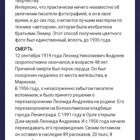
творчеству.
Интересно, что практически ничего неизвестно об
увлечении писателя фотографией, а он в своё
время, и до сих пор, считается лучшим мастером по
технике «автохром», которая была изобретена
братьями Люмер. Этот способ получения цветного
фото был единственный, вплоть до 1935 года.
СМЕРТЬ
12 сентября 1919 года Леонид Николаевич Андреев
скоропостижно скончался, в возрасте 48 лет.
Причиной смерти был порок сердца. Он был
похоронен недалеко от места жительства, в
Мариоках.
В 1956 году, о незаслуженно забытом писателе
вспомнили, и было принято решении о
перезахоронении Леонида Андреева на родине. Его
перезахоронили на Волоколамском кладбище
города Ленинграда. С 1991 году в Орле открыли
Дом-музей Леонида Андреева. И с 1956 года начали
переиздавать его произведения. Своим потомком
он оставил в наследие 89 рассказов, 20 пьес, 8