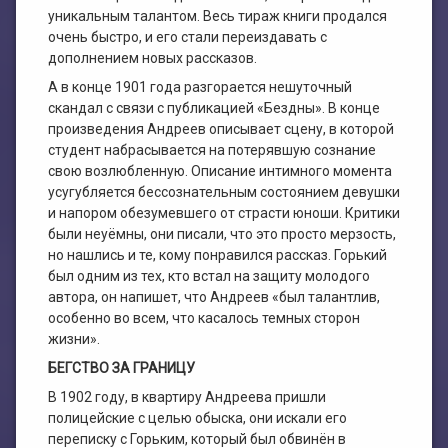
уникальным талантом. Весь тираж книги продался
очень быстро, и его стали переиздавать с
дополнением новых рассказов.
А в конце 1901 года разгорается нешуточный
скандал с связи с публикацией «Бездны». В конце
произведения Андреев описывает сцену, в которой
студент набрасывается на потерявшую сознание
свою возлюбленную. Описание интимного момента
усугубляется бессознательным состоянием девушки
и напором обезумевшего от страсти юноши. Критики
были неуёмны, они писали, что это просто мерзость,
но нашлись и те, кому понравился рассказ. Горький
был одним из тех, кто встал на защиту молодого
автора, он напишет, что Андреев «был талантлив,
особенно во всем, что касалось темных сторон
жизни».
БЕГСТВО ЗА ГРАНИЦУ
В 1902 году, в квартиру Андреева пришли
полицейские с целью обыска, они искали его
переписку с Горьким, который был обвинён в