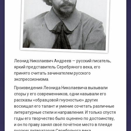
План работы филиала №1
ЭЛЕКТРОННЫЙ КАТАЛОГ
План работы филиала №2
Леонид Николаевич Андреев — русский писатель,
яркий представитель Серебряного века, его
принято считать зачинателем русского
экспрессионизма.
Произведения Леонида Николаевича вызывали
споры у его современников, одни называли его
рассказы «образцовой гнусностью» других
восхищал его талант и умение сочетать различные
литературные стили и направления. И только спустя
годы его творчество было оценено по достоинству,
и он по праву занял своё почётное место в плеяде
русских литераторов Серебряного века.