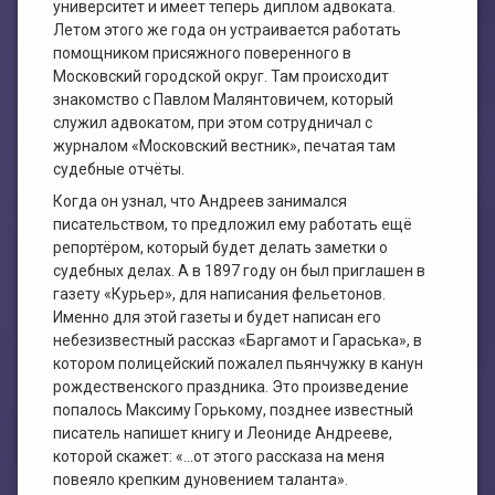
университет и имеет теперь диплом адвоката.
Летом этого же года он устраивается работать
помощником присяжного поверенного в
Московский городской округ. Там происходит
знакомство с Павлом Малянтовичем, который
служил адвокатом, при этом сотрудничал с
журналом «Московский вестник», печатая там
судебные отчёты.
Когда он узнал, что Андреев занимался
писательством, то предложил ему работать ещё
репортёром, который будет делать заметки о
судебных делах. А в 1897 году он был приглашен в
газету «Курьер», для написания фельетонов.
Именно для этой газеты и будет написан его
небезизвестный рассказ «Баргамот и Гараська», в
котором полицейский пожалел пьянчужку в канун
рождественского праздника. Это произведение
попалось Максиму Горькому, позднее известный
писатель напишет книгу и Леониде Андрееве,
которой скажет: «…от этого рассказа на меня
повеяло крепким дуновением таланта».