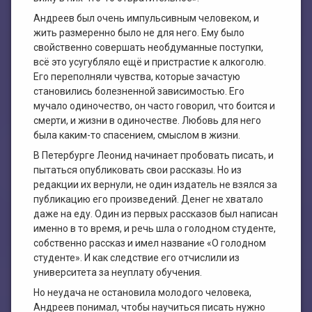
Андреев был очень импульсивным человеком, и
жить размеренно было не для него. Ему было
свойственно совершать необдуманные поступки,
всё это усугубляло ещё и пристрастие к алкоголю.
Его переполняли чувства, которые зачастую
становились болезненной зависимостью. Его
мучало одиночество, он часто говорил, что боится и
смерти, и жизни в одиночестве. Любовь для него
была каким-то спасением, смыслом в жизни.
В Петербурге Леонид начинает пробовать писать, и
пытаться опубликовать свои рассказы. Но из
редакции их вернули, не один издатель не взялся за
публикацию его произведений. Денег не хватало
даже на еду. Один из первых рассказов был написан
именно в то время, и речь шла о голодном студенте,
собственно рассказ и имел название «О голодном
студенте». И как следствие его отчислили из
университета за неуплату обучения.
Но неудача не остановила молодого человека,
Андреев понимал, чтобы научиться писать нужно