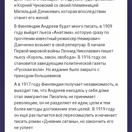
и Корней Чуковский со своей племянницей
Матильдой Денисевич, которая впоследствии
станет его женой.
В Финляндии Андреев будет много писать, в 1909
году выйдет пьеса «Анатэма», которую сразу по
прочтении известный режиссёр Немирович-
Данченко возьмёт в свой репертуар. В начале
Первой мировой войны Леонид Николаевич пишет
пьесу «Король, закон, свобода». В 1916 году он
становится заведующим политической газеты
«Русская воля». Но издание было закрыто с
приходом большевиков.
А в 1917 году Финляндия получает независимость, и
выходит так, что Андреев находясь у себя дома
стал эмигрантом. Писатель не принимает
революцию, он не разделяет её идеи, цели и тем
более методы достижения этих целей. В 1919 году
он ещё раз пытается всё переосмыслить и начинает
писать роман «Дневник сатаны», но закончить его
не успеет.