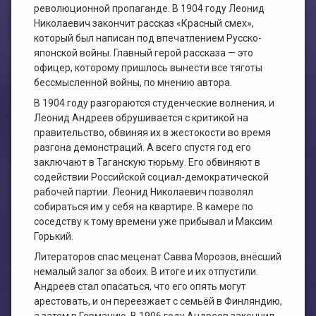
революционной пропаганде. В 1904 году Леонид
Николаевич закончит рассказ «Красный смех»,
который был написан под впечатлением Русско-
японской войны. Главный герой рассказа — это
офицер, которому пришлось вынести все тяготы
бессмысленной войны, по мнению автора.
В 1904 году разгораются студенческие волнения, и
Леонид Андреев обрушивается с критикой на
правительство, обвиняя их в жестокости во время
разгона демонстраций. А всего спустя год его
заключают в Таганскую тюрьму. Его обвиняют в
содействии Российской социал-демократической
рабочей партии. Леонид Николаевич позволял
собираться им у себя на квартире. В камере по
соседству к тому времени уже прибывал и Максим
Горький.
Литераторов спас меценат Савва Морозов, внёсший
немалый залог за обоих. В итоге и их отпустили.
Андреев стал опасаться, что его опять могут
арестовать, и он переезжает с семьёй в Финляндию,