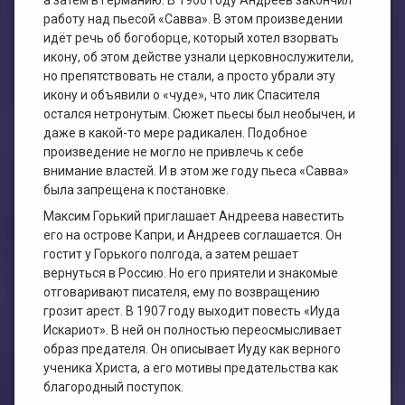
а затем в Германию. В 1906 году Андреев закончил
работу над пьесой «Савва». В этом произведении
идёт речь об богоборце, который хотел взорвать
икону, об этом действе узнали церковнослужители,
но препятствовать не стали, а просто убрали эту
икону и объявили о «чуде», что лик Спасителя
остался нетронутым. Сюжет пьесы был необычен, и
даже в какой-то мере радикален. Подобное
произведение не могло не привлечь к себе
внимание властей. И в этом же году пьеса «Савва»
была запрещена к постановке.
Максим Горький приглашает Андреева навестить
его на острове Капри, и Андреев соглашается. Он
гостит у Горького полгода, а затем решает
вернуться в Россию. Но его приятели и знакомые
отговаривают писателя, ему по возвращению
грозит арест. В 1907 году выходит повесть «Иуда
Искариот». В ней он полностью переосмысливает
образ предателя. Он описывает Иуду как верного
ученика Христа, а его мотивы предательства как
благородный поступок.