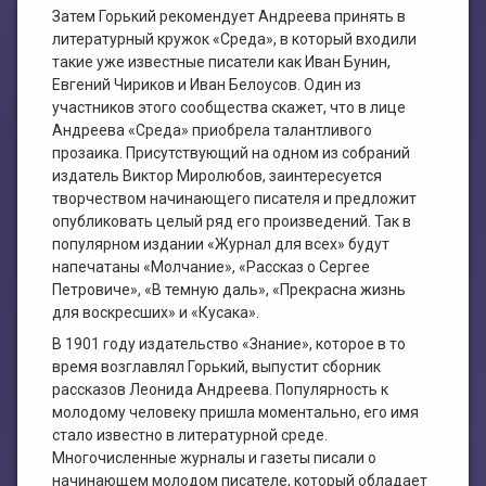
Затем Горький рекомендует Андреева принять в
литературный кружок «Среда», в который входили
такие уже известные писатели как Иван Бунин,
Евгений Чириков и Иван Белоусов. Один из
участников этого сообщества скажет, что в лице
Андреева «Среда» приобрела талантливого
прозаика. Присутствующий на одном из собраний
издатель Виктор Миролюбов, заинтересуется
творчеством начинающего писателя и предложит
опубликовать целый ряд его произведений. Так в
популярном издании «Журнал для всех» будут
напечатаны «Молчание», «Рассказ о Сергее
Петровиче», «В темную даль», «Прекрасна жизнь
для воскресших» и «Кусака».
В 1901 году издательство «Знание», которое в то
время возглавлял Горький, выпустит сборник
рассказов Леонида Андреева. Популярность к
молодому человеку пришла моментально, его имя
стало известно в литературной среде.
Многочисленные журналы и газеты писали о
начинающем молодом писателе, который обладает