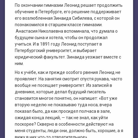
По окончании гимназии Леонид решает продолжить
обучение в Петербурге, его решение поддерживает
его возлюбленная Зинаида Сибилева, с которой он
познакомился в старшем классе гимназии.
Анастасия Николаевна вспоминала, что думала о
будущем сына и хотела, чтобы он продолжал
учиться. И в 1891 году Леонид поступает в
Петербургский университет, и выбирает
юридический факультет. Зинаида уезжает вместе с
ним.
Но к учёбе, как и прежде особого рвения Леонид не
проявляет. На занятия смотрит спустя рукава, часто
вообще не посещает университет. Из записей в
дневнике, которые делал будущий писатель
становится многое понятно, он напишет: «Вот уже
вторую неделю не показываю туда носа; вчера
показал было, да как просидел полчаса в зале,
ожидая конца лекций, — так не знал, как уйти
поскорее? Скверно в особенности действуют на
меня студенты, люди они, должно быть, хорошие, а я
вижу в них что-то отвратительное».