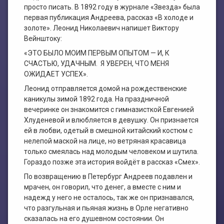
просто писать. В 1892 году в журнале «Звезда» была
первая публикация Андреева, рассказ «В холоде и
золоте». Леонид Николаевич напишет Виктору
Вейнштоку:
«ЭТО БЫЛО МОИМ ПЕРВЫМ ОПЫТОМ — И, К
СЧАСТЬЮ, УДАЧНЫМ. Я УВЕРЕН, ЧТО МЕНЯ
ОЖИДАЕТ УСПЕХ».
Леонид отправляется домой на рождественские
каникулы зимой 1892 года. На праздничной
вечеринке он знакомится с гимназисткой Евгенией
Хлуденевой и влюбляется в девушку. Он признается
ей в любви, одетый в смешной китайский костюм с
нелепой маской на лице, но ветряная красавица
только смеялась над молодым человеком и шутила.
Гораздо позже эта история войдёт в рассказ «Смех».
По возвращению в Петербург Андреев подавлен и
мрачен, он говорил, что денег, а вместе с ним и
надежд у него не осталось, так же он признавался,
что разгульная и пьяная жизнь в Орле негативно
сказалась на его душевном состоянии. Он