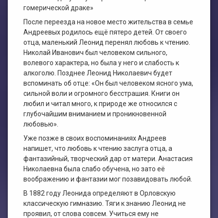
гомерической драке»
После переезда на новое место жительства в семье
Андреевых родилось ещё пятеро детей. От своего
отца, маленький Леонид перенял любовь к чтению.
Николай Иванович был человеком сильного,
волевого характера, но была у него и слабость к
алкоголю. Позднее Леонид Николаевич будет
вспоминать об отце: «Он был человеком ясного ума,
сильной воли и огромного бесстрашия. Книги он
любил и читал много, к природе же относился с
глубочайшим вниманием и проникновенной
любовью».
Уже позже в своих воспоминаниях Андреев
напишет, что любовь к чтению заслуга отца, а
фантазийный, творческий дар от матери. Анастасия
Николаевна была слабо обучена, но зато её
воображению и фантазии мог позавидовать любой.
В 1882 году Леонида определяют в Орловскую
классическую гимназию. Тяги к знанию Леонид не
проявил, от слова совсем. Учиться ему не