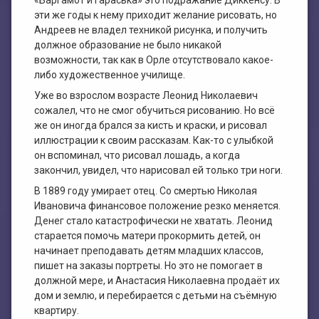
«Баргамот и Гараська» это подражание Диккенсу. В
эти же годы к нему приходит желание рисовать, но
Андреев не владел техникой рисунка, и получить
должное образование не было никакой
возможности, так как в Орле отсутствовало какое-
либо художественное училище.
Уже во взрослом возрасте Леонид Николаевич
сожалел, что не смог обучиться рисованию. Но всё
же он иногда брался за кисть и краски, и рисовал
иллюстрации к своим рассказам. Как-то с улыбкой
он вспоминал, что рисовал лошадь, а когда
закончил, увидел, что нарисовал ей только три ноги.
В 1889 году умирает отец. Со смертью Николая
Ивановича финансовое положение резко меняется.
Денег стало катастрофически не хватать. Леонид
старается помочь матери прокормить детей, он
начинает преподавать детям младших классов,
пишет на заказы портреты. Но это не помогает в
должной мере, и Анастасия Николаевна продаёт их
дом и землю, и перебирается с детьми на съёмную
квартиру.