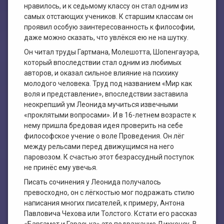
нравилось, и к седьмому классу он стал одним из
самых отстающих учеников. К старшим классам он
проявил особую заинтересованность к философии,
даже можно сказать, что увлёкся ею не на шутку.
Он читал труды Гартмана, Молешотта, Шопенгауэра,
который впоследствии стал одним из любимых
авторов, и оказал сильное влияние на психику
молодого человека. Труд под названием «Мир как
воля и представление», впоследствии заставила
неокрепший ум Леонида мучиться извечными
«проклятыми вопросами». И в 16-летнем возрасте к
нему пришла бредовая идея проверить на себе
философское учение о воле Проведения. Он лёг
между рельсами перед движущимся на него
паровозом. К счастью этот безрассудный поступок
не принёс ему увечья.
Писать сочинения у Леонида получалось
превосходно, он с лёгкостью мог подражать стилю
написания многих писателей, к примеру, Антона
Павловича Чехова или Толстого. Кстати его рассказ