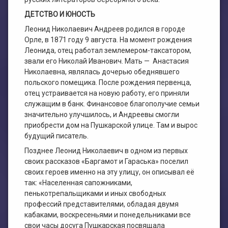
ДЕТСТВО И ЮНОСТЬ
Леонид Николаевич Андреев родился в городе
Орле, в 1871 году 9 августа. На момент рождения
Леонида, отец работал землемером-таксатором,
звали его Николай Иванович. Мать — Анастасия
Николаевна, являлась дочерью обеднявшего
польского помещика. После рождения первенца,
отец устраивается на новую работу, его приняли
служащим в банк. Финансовое благополучие семьи
значительно улучшилось, и Андреевы смогли
приобрести дом на Пушкарской улице. Там и вырос
будущий писатель.
Позднее Леонид Николаевич в одном из первых
своих рассказов «Баргамот и Гараська» поселил
своих героев именно на эту улицу, он описывал её
так: «Населенная сапожниками,
пенькотрепальщиками и иных свободных
профессий представителями, обладая двумя
кабаками, воскресеньями и понедельниками все
свои часы досуга Пушкарская посвящала