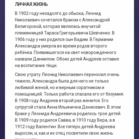
ЛИЧНАЯ ЖИЗНЬ
В 1902 году незадолго до обыска, Леонид
Николаевич сочетался браком с Александрой
Велигорской, которая являлась внучатой
племянницей Тараса Григорьевича Шевченко. В
1906 году у них родился сын Вадим. В Германии
Александра умерла во время родов второго
ребёнка. Появившегося на свет новорожденного
назвали Даниилом. Обоих детей Андреев оставил
на воспитание тёщи.
Свою утрату Леонид Николаевич переносил очень
тяжело, Александра была для него не только
любимой женой, но и верным соратником и
помощницей. Только работа спасала его от безумия.
В 1908 году Андреев второй раз женится. Его
супругой стала Анна Ильинична Денисевич. В этом
браке у Леонида Андреевича родилось трое детей.
В 1909 году родился Савва, в 1910 году Вера, а в
1912 году Валентин. Все пятеро детей Андреева
выросли, и, как и их отец посвятили свою жизнь