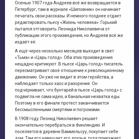
Осенью 1907 года Андреев всё же возвращается в
Петербург, там в журнале «Шиповник» он начинает
печатать свои рассказы. И немного позднее отдает
редактировать пьесу «Жизнь человека». Горький
пытался отговорить Леонида Николаевича от
публикации этого произведения, но Андреев всё же
издаёт её.
А ещё через несколько месяцев выходит в свет
«Тьма» и «Царь голод». Оба этих произведения
нещадно критикуют. В пьесе «Царь голод» писатель
пересматривает своё отношение к революционному
движению. Он уже не видит в этом геройства, а
наблюдает только хаос и разорение. Он
подчёркивает, что бунтарей в пьесе «Царь голод» с
подвигла не сама идея, а банальная нехватка еды.
Поэтому в его финале протест заканчивается
бессмысленными смертями и погромами.
В 1908 году Леонид Николаевич решает
окончательно перебраться в Финляндию. И
поселяется в деревне Ваммельсуу, покупает себе
дом. Там его навещает его друзья, туда приезжает