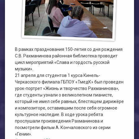
План работы филиала №1
ЭЛЕКТРОННЫЙ КАТАЛОГ
План работы филиала №2
В рамках празднования 150-летия со дня рождения
С.В. Рахманинова районная библиотека проводит
цикл мероприятий «Слава и гордость русской
музыки».
21 апреля для студентов 1 курса Кинель-
Черкасского филиала ГБПОУ «ТмедК» был проведен
урок-портрет «Жизнь и творчество Рахманинова»,
где студенты узнали о великолепном пианисте,
который не имел себе равных, блестящем дирижёре
и композиторе, оставившим после себя огромное
культурное наследие. В ходе урока ребята
прослушали произведения Рахманинова и
посмотрели фильм А. Кончаловского из серии
«Гении».