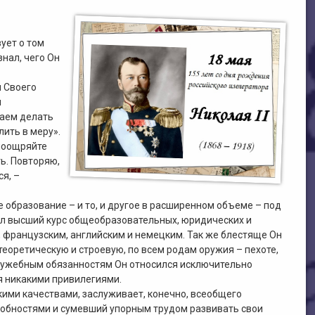
ует о том
знал, чего Он
 Своего
м
лаем делать
лить в меру».
 поощряйте
ть. Повторяю,
я, –
образование – и то, и другое в расширенном объеме – под
л высший курс общеобразовательных, юридических и
, французским, английским и немецким. Так же блестяще Он
еоретическую и строевую, по всем родам оружия – пехоте,
м служебным обязанностям Он относился исключительно
я никакими привилегиями.
ими качествами, заслуживает, конечно, всеобщего
обностями и сумевший упорным трудом развивать свои