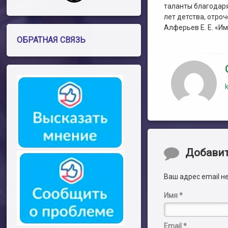
таланты благодаря
лет детства, отро
Алферьев Е. Е. «Им
ОБРАТНАЯ СВЯЗЬ
Комментари
Добави
Ваш адрес email н
Имя
*
Email
*