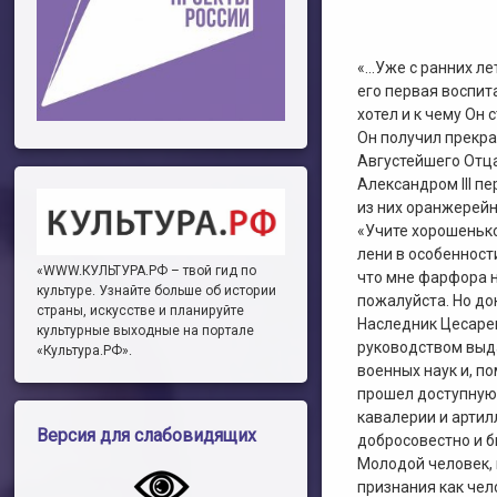
«…Уже с ранних ле
его первая воспит
хотел и к чему Он 
Он получил прекр
Августейшего Отц
Александром III п
из них оранжерейн
«Учите хорошенько
лени в особенности
«WWW.КУЛЬТУРА.РФ – твой гид по
что мне фарфора н
культуре. Узнайте больше об истории
пожалуйста. Но до
страны, искусстве и планируйте
Наследник Цесарев
культурные выходные на портале
руководством выд
«Культура.РФ».
военных наук и, п
прошел доступную 
кавалерии и артил
Версия для слабовидящих
добросовестно и 
Молодой человек, 
признания как че