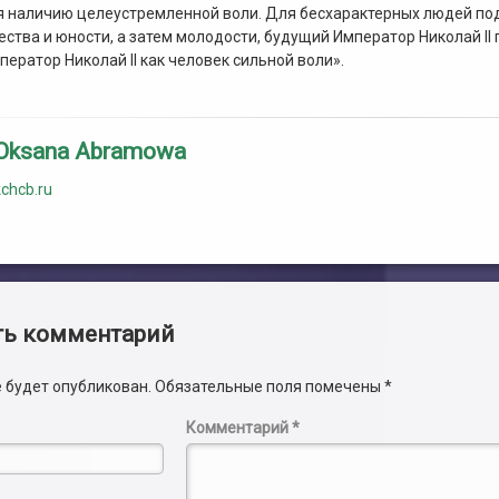
 наличию целеустремленной воли. Для бесхарактерных людей под
чества и юности, а затем молодости, будущий Император Николай II
ператор Николай II как человек сильной воли».
Oksana Abramowa
kchcb.ru
и
ть комментарий
е будет опубликован.
Обязательные поля помечены
*
Комментарий
*