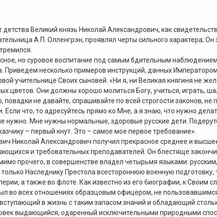
т детства Великий князь Николай Александрович, как свидетельств
ательница А.П. Олленгрэн, проявлял черты сильного характера; Он 
стремился.
асное, но суровое воспитание под самым бдительным наблюдением
а. Приведем несколько примеров инструкций, данных Императоро
ервой учительнице Своих сыновей. «Ни я, ни Великая княгиня не же
ых цветов. Они должны хорошо молиться Богу, учиться, играть, ша
, повадки не давайте, спрашивайте по всей строгости законов, не
. Если что, то адресуйтесь прямо ко Mне, а я знаю, что нужно дела
е нужно. Мне нужны нормальные, здоровые русские дети. Подерутс
казчику – первый кнут. Это – самое мое первое требование».
ич Николай Александрович получил прекрасное среднее и высшее 
ающихся и требовательных преподавателей. Он блестяще закончи
омимо прочего, в совершенстве владел четырьмя языками: русским
только Наследнику Престола всестороннюю военную подготовку, т
лерии, а также во флоте. Как известно из его 6иoграфии, к Свои
был во всех отношениях образцовым офицером, не пользовавшимс
вступающий в жизнь с таким запасом знаний и обладающий стольк
ловек выдающийся, одаренный исключительными природными спос