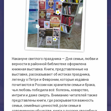
План работы филиала №1
ЭЛЕКТРОННЫЙ КАТАЛОГ
План работы филиала №2
Накануне светлого праздника — Дня семьи, любви и
верности в районной библиотеке оформлена
книжная выставка. Книги, представленные на
выставке, рассказывают об истоках праздника,
легенду о Петре и Февронии, которые издавна
почитаются в России как хранители семьи и брака,
чья любовь победила всё: болезнь, коварство,
интриги и даже смерть. Вниманию читателей также
представлены книги, где раскрывается важность
семьи, семейных ценностей, роли семьи в
современном обществе, книги о русских свадебных