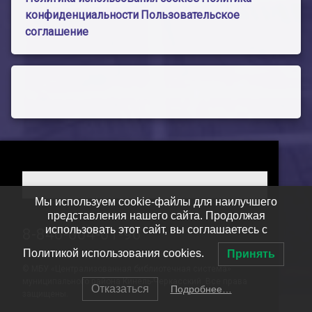
конфиденциальности
Пользовательское
соглашение
Мы используем cookie-файлы для наилучшего
представления нашего сайта. Продолжая
использовать этот сайт, вы соглашаетесь с
Тел:
8-846-604-01-96
Политикой использования cookies.
Принять
© МБУ «Централизованная библиотечная система»
муниципального района Кинель-Черкасский. Все права
Отказаться
Подробнее…
защищены.