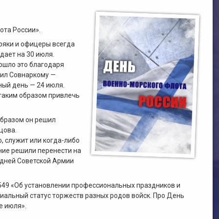
ота России».
ряки и офицеры всегда
дает на 30 июля.
ошло это благодаря
жил Совнаркому —
ный день — 24 июля.
 таким образом привлечь
образом он решил
цова.
о, служит или когда-либо
ание решили перенести на
 дней Советской Армии
№549 «Об установлении профессиональных праздников и
иальный статус торжеств разных родов войск. Про День
е июля».