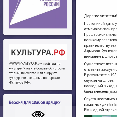
Дорогие читатели!
Постоянной даты у
отмечают свой пра
Профессиональный 
великому советск
правительству тех
Адмирал Кузнецов 
внимание к флоту 
Существует легенд
«WWW.КУЛЬТУРА.РФ – твой гид по
культуре. Узнайте больше об истории
отметить заслуги 
страны, искусстве и планируйте
В результате с 19
культурные выходные на портале
служил на флоте. 
«Культура.РФ».
последний выходн
были внесены указ
Спустя несколько 
Версия для слабовидящих
памятных дней в В
ВМФ одной строкой