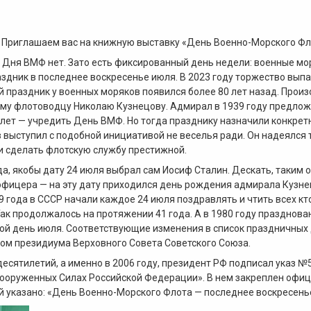
 Приглашаем вас на книжную выставку «День Военно-Морского Фл
 Дня ВМФ нет. Зато есть фиксированный день недели: военные мо
здник в последнее воскресенье июля. В 2023 году торжество выпа
праздник у военных моряков появился более 80 лет назад. Произ
ому флотоводцу Николаю Кузнецову. Адмирал в 1939 году предло
 лет — учредить День ВМФ. Но тогда празднику назначили конкрет
выступил с подобной инициативой не веселья ради. Он надеялся
и сделать флотскую службу престижной.
а, якобы дату 24 июля выбрал сам Иосиф Сталин. Дескать, таким 
офицера — на эту дату приходился день рождения адмирала Кузне
39 года в СССР начали каждое 24 июля поздравлять и чтить всех кт
Так продолжалось на протяжении 41 года. А в 1980 году празднов
ой день июля. Соответствующие изменения в список праздничных
ом президиума Верховного Совета Советского Союза.
десятилетий, а именно в 2006 году, президент РФ подписал указ 
ооруженных Силах Российской Федерации». В нем закреплен офиц
 указано: «День Военно-Морского Флота — последнее воскресень