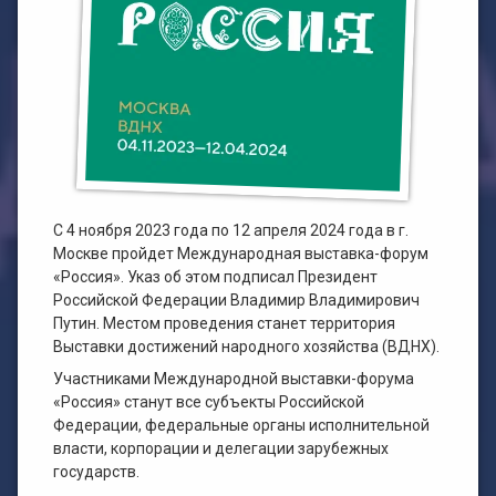
План работы филиала №1
ЭЛЕКТРОННЫЙ КАТАЛОГ
План работы филиала №2
С 4 ноября 2023 года по 12 апреля 2024 года в г.
Москве пройдет Международная выставка-форум
«Россия». Указ об этом подписал Президент
Российской Федерации Владимир Владимирович
Путин. Местом проведения станет территория
Выставки достижений народного хозяйства (ВДНХ).
Участниками Международной выставки-форума
«Россия» станут все субъекты Российской
Федерации, федеральные органы исполнительной
власти, корпорации и делегации зарубежных
государств.