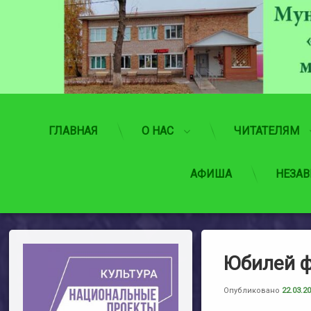
Перейти
к
содержимому
ГЛАВНАЯ
О НАС
ЧИТАТЕЛЯМ
АФИША
НЕЗАВ
Юбилей ф
Опубликовано
22.03.2