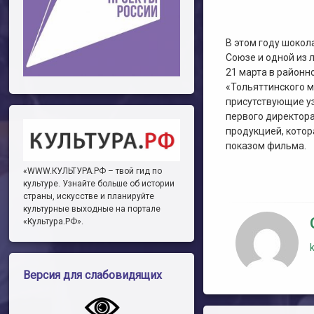
В этом году шокол
Союзе и одной из 
21 марта в районн
«Тольяттинского 
присутствующие уз
первого директор
продукцией, котор
показом фильма.
«WWW.КУЛЬТУРА.РФ – твой гид по
культуре. Узнайте больше об истории
страны, искусстве и планируйте
культурные выходные на портале
«Культура.РФ».
Версия для слабовидящих