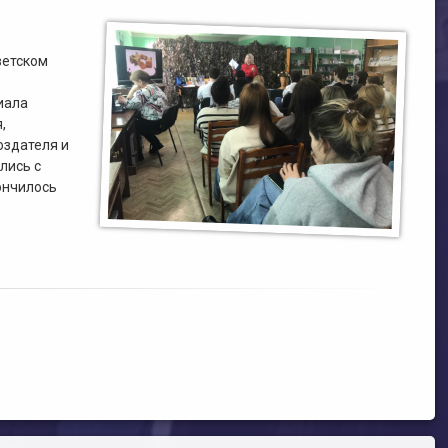
ветском
иала
,
оздателя и
лись с
ончилось