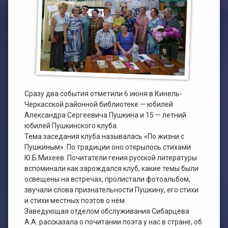
План работы филиала №1
ЭЛЕКТРОННЫЙ КАТАЛОГ
План работы филиала №2
Сразу два события отметили 6 июня в Кинель-
Черкасской районной библиотеке — юбилей
Александра Сергеевича Пушкина и 15 — летний
юбилей Пушкинского клуба.
Тема заседания клуба называлась «По жизни с
Пушкиным». По традиции оно открылось стихами
Ю.Б.Михеев. Почитатели гения русской литературы
вспоминали как зарождался клуб, какие темы были
освещены на встречах, пролистали фотоальбом,
звучали слова признательности Пушкину, его стихи
и стихи местных поэтов о нём.
Заведующая отделом обслуживания Сибарцева
А.А. рассказала о почитании поэта у нас в стране, об