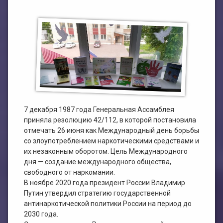
План работы филиала №1
ЭЛЕКТРОННЫЙ КАТАЛОГ
План работы филиала №2
7 декабря 1987 года Генеральная Ассамблея
приняла резолюцию 42/112, в которой постановила
отмечать 26 июня как Международный день борьбы
со злоупотреблением наркотическими средствами и
их незаконным оборотом. Цель Международного
дня — создание международного общества,
свободного от наркомании.
В ноябре 2020 года президент России Владимир
Путин утвердил стратегию государственной
антинаркотической политики России на период до
2030 года.