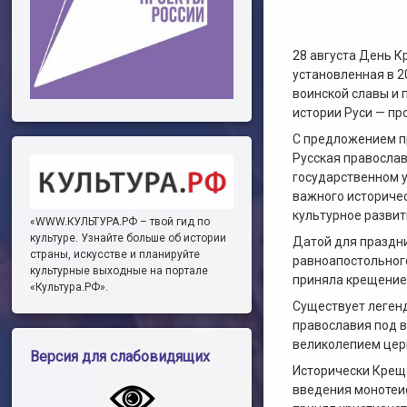
28 августа День К
установленная в 2
воинской славы и 
истории Руси — пр
С предложением п
Русская православ
государственном у
важного историчес
культурное развит
«WWW.КУЛЬТУРА.РФ – твой гид по
культуре. Узнайте больше об истории
Датой для праздни
страны, искусстве и планируйте
равноапостольного
культурные выходные на портале
приняла крещение 
«Культура.РФ».
Существует легенд
православия под в
великолепием цер
Версия для слабовидящих
Исторически Креще
введения монотеис