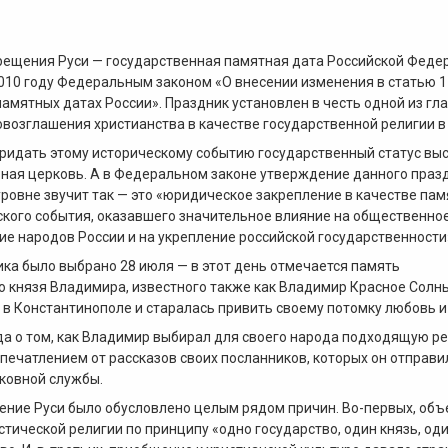
рещения Руси — государственная памятная дата Российской Феде
010 году Федеральным законом «О внесении изменения в статью 1
памятных датах России». Праздник установлен в честь одной из гла
овозглашения христианства в качестве государственной религии в 
ридать этому историческому событию государственный статус вы
ная церковь. А в Федеральном законе утверждение данного праз
ровне звучит так — это «юридическое закрепление в качестве па
кого события, оказавшего значительное влияние на общественное
ие народов России и на укрепление российской государственности
ка было выбрано 28 июля — в этот день отмечается память
 князя Владимира, известного также как Владимир Красное Солны
в Константинополе и старалась привить своему потомку любовь и 
а о том, как Владимир выбирал для своего народа подходящую ре
печатлением от рассказов своих посланников, которых он отправ
ковной службы.
ние Руси было обусловлено целым рядом причин. Во-первых, объ
тической религии по принципу «одно государство, один князь, оди