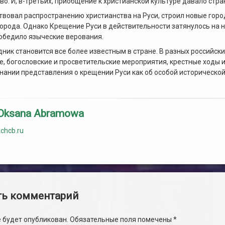
во. И, в-третьих, приобщение к христианской культуре давало стра
вовал распространению христианства на Руси, строил новые город
города. Однако Крещение Руси в действительности затянулось на н
обедило языческие верования.
дник становится все более известным в стране. В разных российск
, богословские и просветительские мероприятия, крестные ходы и
ании представления о крещении Руси как об особой исторической
Oksana Abramowa
kchcb.ru
и
ть комментарий
е будет опубликован.
Обязательные поля помечены
*