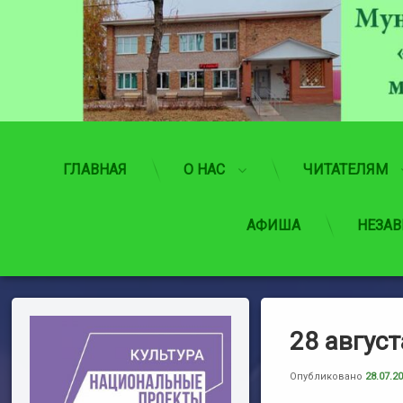
Перейти
к
содержимому
ГЛАВНАЯ
О НАС
ЧИТАТЕЛЯМ
АФИША
НЕЗАВ
28 авгус
Опубликовано
28.07.2