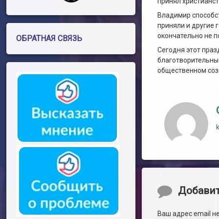
принял христианст
Владимир способст
приняли и другие 
окончательно не п
ОБРАТНАЯ СВЯЗЬ
Сегодня этот праз
благотворительные
общественном созн
Комментари
Добави
Ваш адрес email н