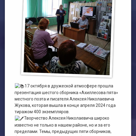
План работы филиала №1
ЭЛЕКТРОННЫЙ КАТАЛОГ
План работы филиала №2
17 октября в дружеской атмосфере прошла
презентация шестого сборника «Ахиллесова пята»
местного поэта и писателя Алексея Николаевича
Жукова, которая вышла в конце апреля 2024 года
тиражом 400 экземпляров.
Творчество Алексея Николаевича широко
известно не только в нашем районе, но и за его
пределами. Темы, предыдущих пяти сборников,