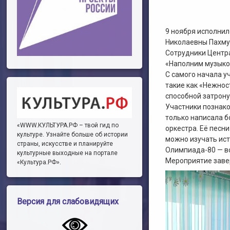
9 ноября исполни
Николаевны Пахмут
Сотрудники Центр
«Наполним музыко
С самого начала у
такие как «Нежнос
способной затрону
Участники познако
только написала б
«WWW.КУЛЬТУРА.РФ – твой гид по
оркестра. Её песн
культуре. Узнайте больше об истории
можно изучать ист
страны, искусстве и планируйте
Олимпиада-80 — вс
культурные выходные на портале
Мероприятие завер
«Культура.РФ».
Видеоплеер
Версия для слабовидящих