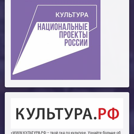
«WWW.КУЛЬТУРА.РФ – твой гид по культуре. Узнайте больше об