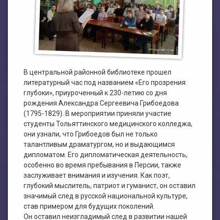
План работы филиала №1
ЭЛЕКТРОННЫЙ КАТАЛОГ
План работы филиала №2
В центральной районной библиотеке прошел
литературный час под названием «Его прозрения
глубоки», приуроченный к 230-летию со дня
рождения Александра Сергеевича Грибоедова
(1795-1829). В мероприятии приняли участие
студенты Тольяттинского медицинского колледжа,
они узнали, что Грибоедов был не только
талантливым драматургом, но и выдающимся
дипломатом. Его дипломатическая деятельность,
особенно во время пребывания в Персии, также
заслуживает внимания и изучения. Как поэт,
глубокий мыслитель, патриот и гуманист, он оставил
значимый след в русской национальной культуре,
став примером для будущих поколений.
Он оставил неизгладимый след в развитии нашей