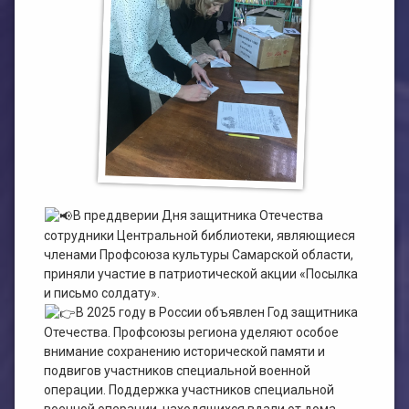
План работы филиала №1
ЭЛЕКТРОННЫЙ КАТАЛОГ
План работы филиала №2
В преддверии Дня защитника Отечества
сотрудники Центральной библиотеки, являющиеся
членами Профсоюза культуры Самарской области,
приняли участие в патриотической акции «Посылка
и письмо солдату».
В 2025 году в России объявлен Год защитника
Отечества. Профсоюзы региона уделяют особое
внимание сохранению исторической памяти и
подвигов участников специальной военной
операции. Поддержка участников специальной