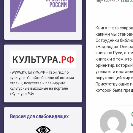
Опубликовано
14.03.2
Книга — это сокров
какими мы станови
Сотрудники библи
«Надежда». Они ра
книга на Руси, о т
книгах и о том, кт
ориентир, который
утешает и наставл
«WWW.КУЛЬТУРА.РФ – твой гид по
окружающий мир и 
культуре. Узнайте больше об истории
страны, искусстве и планируйте
Присутствующие по
культурные выходные на портале
которой была пред
«Культура.РФ».
Версия для слабовидящих