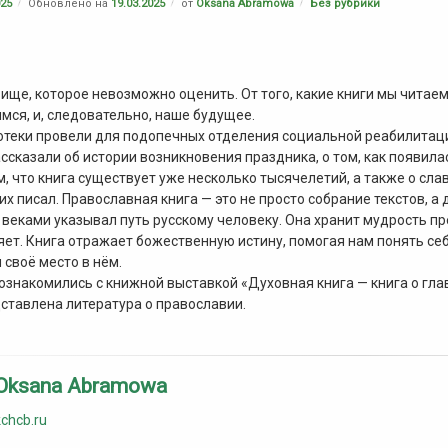
Рубрики:
025
Обновлено на
19.03.2025
от
Oksana Abramowa
Без рубрики
ище, которое невозможно оценить. От того, какие книги мы читаем,
мся, и, следовательно, наше будущее.
отеки провели для подопечных отделения социальной реабилитац
ссказали об истории возникновения праздника, о том, как появила
ом, что книга существует уже несколько тысячелетий, а также о сла
о их писал. Православная книга — это не просто собрание текстов, а
 веками указывал путь русскому человеку. Она хранит мудрость пр
яет. Книга отражает божественную истину, помогая нам понять себ
своё место в нём.
знакомились с книжной выставкой «Духовная книга — книга о гла
ставлена литература о православии.
Oksana Abramowa
kchcb.ru