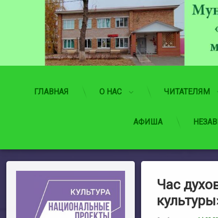
Перейти
к
содержимому
ГЛАВНАЯ
О НАС
ЧИТАТЕЛЯМ
АФИША
НЕЗАВ
Час духо
культуры