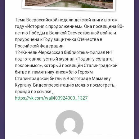
План работы филиала №1
ЭЛЕКТРОННЫЙ КАТАЛОГ
План работы филиала №2
Тема Всероссийской недели детской книги в этом
году «История с продолжением». Она посвящена 80-
летию Победы в Великой Отечественной войне и
приурочена к Году защитника Отечества в
Российской Федерации.
12+Кинель-Черкасская библиотека-филиал №1
подготовила устный журнал «Подвигу солдата
поклонимся», который посвящён Сталинградской
битве и памятнику-ансамблю Героям
Сталинградской битвы в Волгограде Мамаеву
Кургану. Видеопрезентацию можно посмотреть,
пройдя по ссылке
https://vk.com/wall403924000_1327