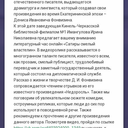
План работы филиала №1
ЭЛЕКТРОННЫЙ КАТАЛОГ
отечественного писателя, выдающегося
драматурга и лингвиста, который создавал свои
произведения во время Екатерининской эпохи –
План работы филиала №2
Дениса Ивановича Фонвизина.
К этой дате заведующая Кинель-Черкасской
библиотекой-филиалом №1 Имангулова Ирина
Николаевна предлагает вашему вниманию
литературный час онлайн «Сатиры смелый
властелин». В видеоролике рассказывается о
многогранном таланте писателя, известного всем,
как прозаик, смелый публицист, трудолюбивый
переводчик и заметный государственный деятель,
который состоял на дипломатической службе.
Рассказ о жизни и творчестве Д. И. Фонвизина
сопровождается чтением отрывков из его
известного произведения «Недоросль». Также мы
поговорим об увлекательном сюжете комедии,
остроумных репликах, которые люди до сих пор
используют в повседневной речи. Также
рекомендуем к прочтению и другие произведения
данного автора. Посмотрев видео, пройдя по ссылке