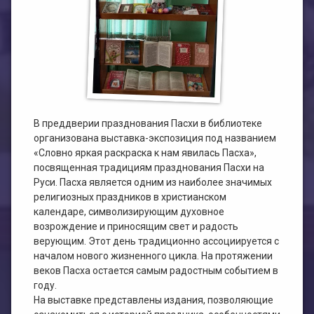
План работы филиала №1
ЭЛЕКТРОННЫЙ КАТАЛОГ
План работы филиала №2
В преддверии празднования Пасхи в библиотеке
организована выставка-экспозиция под названием
«Словно яркая раскраска к нам явилась Пасха»,
посвященная традициям празднования Пасхи на
Руси. Пасха является одним из наиболее значимых
религиозных праздников в христианском
календаре, символизирующим духовное
возрождение и приносящим свет и радость
верующим. Этот день традиционно ассоциируется с
началом нового жизненного цикла. На протяжении
веков Пасха остается самым радостным событием в
году.
На выставке представлены издания, позволяющие