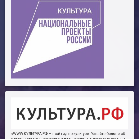
«WWW.КУЛЬТУРА.РФ – твой гид по культуре. Узнайте больше об