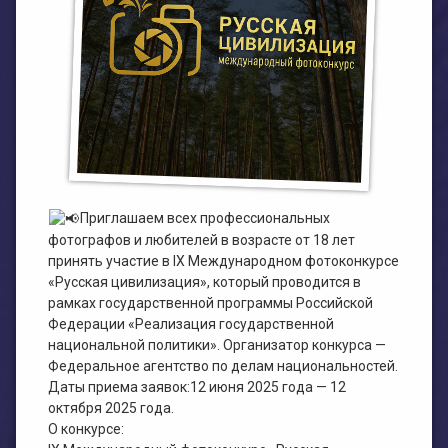
План работы филиала №1
ЭЛЕКТРОННЫЙ КАТАЛОГ
План работы филиала №2
Приглашаем всех профессиональных
фотографов и любителей в возрасте от 18 лет
принять участие в IX Международном фотоконкурсе
«Русская цивилизация», который проводится в
рамках государственной программы Российской
Федерации «Реализация государственной
национальной политики». Организатор конкурса —
Федеральное агентство по делам национальностей.
Даты приема заявок:12 июня 2025 года — 12
октября 2025 года.
О конкурсе: