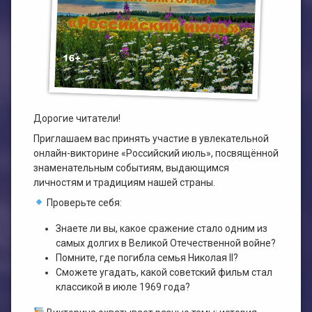
План работы филиала №1
ЭЛЕКТРОННЫЙ КАТАЛОГ
План работы филиала №2
Дорогие читатели!
Приглашаем вас принять участие в увлекательной
онлайн-викторине «Российский июль», посвящённой
знаменательным событиям, выдающимся
личностям и традициям нашей страны.
Проверьте себя:
Знаете ли вы, какое сражение стало одним из
самых долгих в Великой Отечественной войне?
Помните, где погибла семья Николая II?
Сможете угадать, какой советский фильм стал
классикой в июле 1969 года?