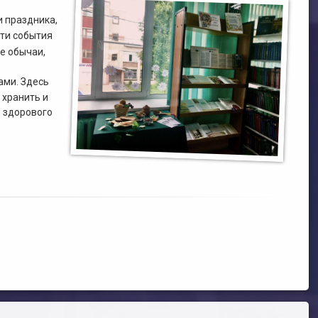
и праздника,
Эти события
е обычаи,
ами. Здесь
 хранить и
м здорового