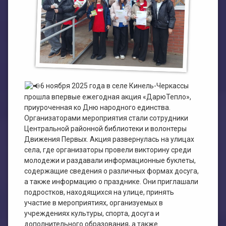
План работы филиала №1
ЭЛЕКТРОННЫЙ КАТАЛОГ
План работы филиала №2
6 ноября 2025 года в селе Кинель-Черкассы
прошла впервые ежегодная акция «ДарюТепло»,
приуроченная ко Дню народного единства.
Организаторами мероприятия стали сотрудники
Центральной районной библиотеки и волонтеры
Движения Первых. Акция развернулась на улицах
села, где организаторы провели викторину среди
молодежи и раздавали информационные буклеты,
содержащие сведения о различных формах досуга,
а также информацию о празднике. Они приглашали
подростков, находящихся на улице, принять
участие в мероприятиях, организуемых в
учреждениях культуры, спорта, досуга и
дополнительного образования, а также