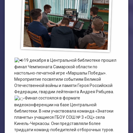
План работы филиала №1
ЭЛЕКТРОННЫЙ КАТАЛОГ
План работы филиала №2
19 декабря в Центральной библиотеке прошел
финал Чемпионата Самарской области по
настольно-печатной игре «Маршалы Победы».
Мероприятие посвятили событиям Великой
Отечественной войны и памяти Героя Российской
Федерации, гвардии лейтенанта Андрея Рябцева.
Финал состоялся в формате
видеоконференции на базе Центральной
библиотеки. В нем участвовала команда «Знатоки
планеты» учащиеся ГБОУ СОШ № 3 «ОЦ» села
Кинель-Черкассы. Они представляли более
тридцати команд-победителей отборочных туров.