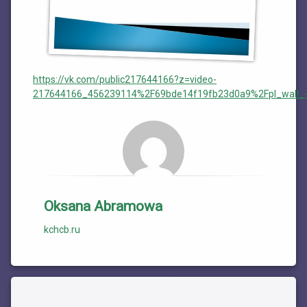
План работы филиала №1
ЭЛЕКТРОННЫЙ КАТАЛОГ
План работы филиала №2
https://vk.com/public217644166?z=video-
217644166_456239114%2F69bde14f19fb23d0a9%2Fpl_wall_
Oksana Abramowa
kchcb.ru