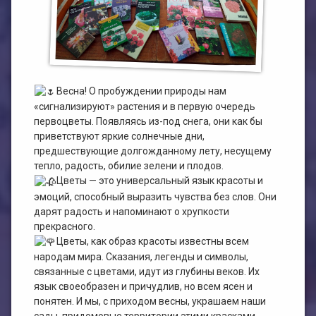
План работы филиала №1
ЭЛЕКТРОННЫЙ КАТАЛОГ
План работы филиала №2
Весна! О пробуждении природы нам
«сигнализируют» растения и в первую очередь
первоцветы. Появляясь из-под снега, они как бы
приветствуют яркие солнечные дни,
предшествующие долгожданному лету, несущему
тепло, радость, обилие зелени и плодов.
Цветы — это универсальный язык красоты и
эмоций, способный выразить чувства без слов. Они
дарят радость и напоминают о хрупкости
прекрасного.
Цветы, как образ красоты известны всем
народам мира. Сказания, легенды и символы,
связанные с цветами, идут из глубины веков. Их
язык своеобразен и причудлив, но всем ясен и
понятен. И мы, с приходом весны, украшаем наши