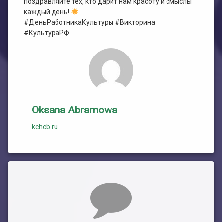
поздравляйте тех, кто дарит нам красоту и смыслы
каждый день!
#ДеньРаботникаКультуры #Викторина
#КультураРФ
Oksana Abramowa
kchcb.ru
Комментарии