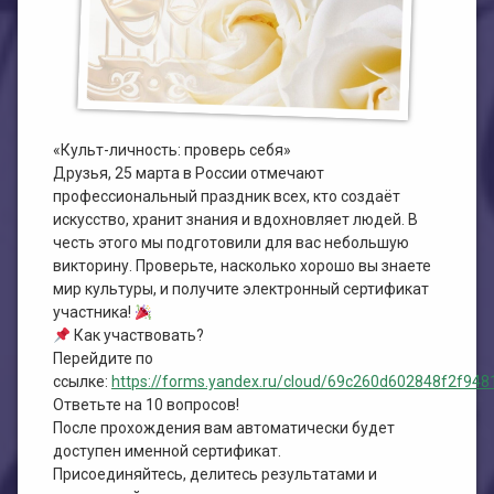
План работы филиала №1
ЭЛЕКТРОННЫЙ КАТАЛОГ
План работы филиала №2
«Культ-личность: проверь себя»
Друзья, 25 марта в России отмечают
профессиональный праздник всех, кто создаёт
искусство, хранит знания и вдохновляет людей. В
честь этого мы подготовили для вас небольшую
викторину. Проверьте, насколько хорошо вы знаете
мир культуры, и получите электронный сертификат
участника!
Как участвовать?
Перейдите по
ссылке:
https://forms.yandex.ru/cloud/69c260d602848f2f948
Ответьте на 10 вопросов!
После прохождения вам автоматически будет
доступен именной сертификат.
Присоединяйтесь, делитесь результатами и