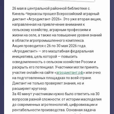
План работы филиала №1
ЭЛЕКТРОННЫЙ КАТАЛОГ
26 мая в центральной районной библиотеке с.
План работы филиала №2
Кинель-Черкассы прошел Всероссийский аграрный
диктант «Агродиктант-2026». Это уже вторая акция,
направленная на привлечение внимания к
сельскому хозяйству, аграрным профессиям и
жизни на селе, а также на повышение уровня знаний
в области агропромышленного комплекса.
Акция проводится с 26 по 30 мая 2026 года.
«Агродиктант» — это масштабная федеральная
инициатива, цель которой — повысить
осведомленность о сельском хозяйстве России и
раскрыть его потенциал. Участники могли принять
участие онлайн на сайте «
агродиктант.рф
» или очно
на подготовленных площадках по всей стране.
Диктант не только проверяет знания, но и
расширяет кругозор.
За 40 минут участникам нужно было ответить на 30
вопросов разной сложности: от истории маслоделия
до современных агротехнологий, цифровизации и
рентабельности производства. Основная задача