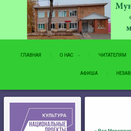
Перейти
к
содержимому
ГЛАВНАЯ
О НАС
ЧИТАТЕЛЯМ
АФИША
НЕЗАВ
« Все Меропри