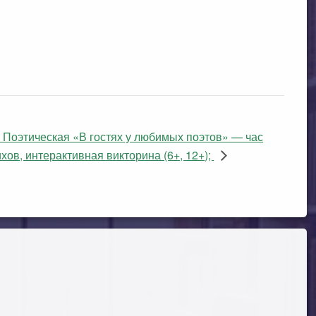
 Поэтическая «В гостях у любимых поэтов» — час
хов, интерактивная викторина (6+, 12+);