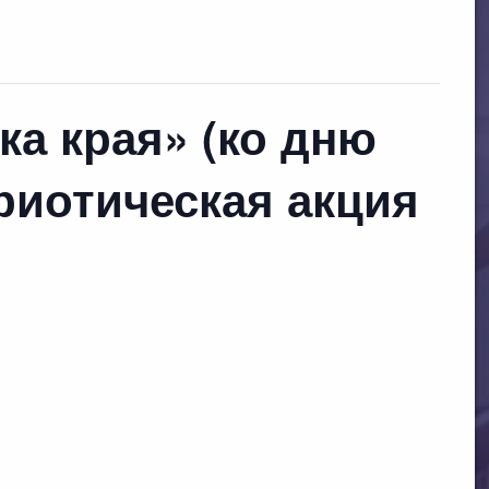
а края» (ко дню
риотическая акция