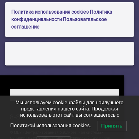
Политика использования cookies
Политика
конфиденциальности
Пользовательское
соглашение
Мы используем cookie-файлы для наилучшего
представления нашего сайта. Продолжая
использовать этот сайт, вы соглашаетесь с
Тел:
8-846-604-01-96
Политикой использования cookies.
Принять
© МБУ «Централизованная библиотечная система»
муниципального района Кинель-Черкасский. Все права