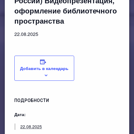
России) Видеопрезентация,
План работы филиала №1
ЭЛЕКТРОННЫЙ КАТАЛОГ
оформление библиотечного
План работы филиала №2
пространства
22.08.2025
Добавить в календарь
ПОДРОБНОСТИ
Дата:
22.08.2025