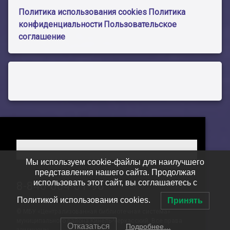
Политика использования cookies
Политика
конфиденциальности
Пользовательское
соглашение
Мы используем cookie-файлы для наилучшего
представления нашего сайта. Продолжая
использовать этот сайт, вы соглашаетесь с
Тел:
8-846-604-01-96
Политикой использования cookies.
Принять
© МБУ «Централизованная библиотечная система»
муниципального района Кинель-Черкасский. Все права
Отказаться
Подробнее…
защищены.