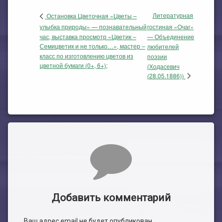
Литературная
Остановка Цветочная «Цветы –
улыбка природы» — познавательный
гостиная «Очаг»
час, выставка просмотр «Цветик –
— Объединение
Семицветик и не только…», мастер –
любителей
класс по изготовлению цветов из
поэзии
цветной бумаги (0+, 6+);
(Ходасевич
(28.05.1886))
Комментарии
Добавить комментарий
Ваш адрес email не будет опубликован.