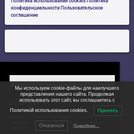
Политика использования cookies
Политика
конфиденциальности
Пользовательское
соглашение
Мы используем cookie-файлы для наилучшего
представления нашего сайта. Продолжая
использовать этот сайт, вы соглашаетесь с
Тел:
8-846-604-01-96
Политикой использования cookies.
Принять
© МБУ «Централизованная библиотечная система»
муниципального района Кинель-Черкасский. Все права
Отказаться
Подробнее…
защищены.